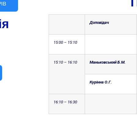
РІВ
ія
Доповідач
1
5
:00 – 1
5
:10
1
5
:10 – 16:10
Маньковський Б.М.
Курінна О.Г.
1
6
:10 – 1
6
:30