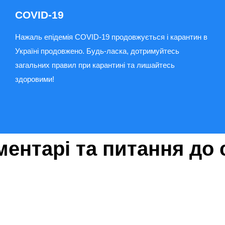
COVID-19
Нажаль епідемія COVID-19 продовжується і карантин в
Україні продовжено. Будь-ласка, дотримуйтесь
загальних правил при карантині та лишайтесь
здоровими!
ментарі та питання до с