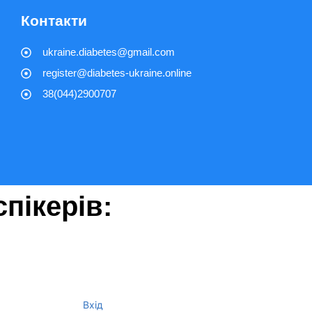
Контакти
ukraine.diabetes@gmail.com
register@diabetes-ukraine.online
38(044)2900707
пікерів:
Вхід