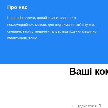
Про нас
Шановні коллеги, даний сайт створений з
некормерційною метою, для підтримання зв’язку між
спеціалістами у медичній галузі, підвищення медичної
кваліфікації, тощо…
Ваші ко
Підписатися