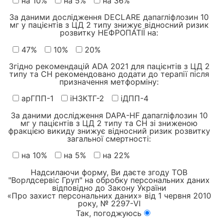
на 10%
на 5%
на 36%
За даними дослідження DECLARE дапагліфлозин 10
мг у пацієнтів з ЦД 2 типу знижує відносний ризик
розвитку НЕФРОПАТІЇ на:
47%
10%
20%
Згідно рекомендацій ADA 2021 для пацієнтів з ЦД 2
типу та СН рекомендовано додати до терапії після
призначення метформіну:
арГПП-1
іНЗКТГ-2
іДПП-4
За даними дослідження DAPA-HF дапагліфлозин 10
мг у пацієнтів з ЦД 2 типу та СН зі зниженою
фракцією викиду знижує відносний ризик розвитку
загальної смертності:
на 10%
на 5%
на 22%
Надсилаючи форму, Ви даєте згоду ТОВ
"Ворлдсервіс Груп" на обробку персональних даних
відповідно до Закону України
«Про захист персональних даних» від 1 червня 2010
року, № 2297-VІ
Так, погоджуюсь