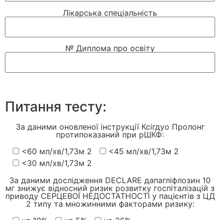
Лікарська спеціальність
№ Диплома про освіту
Питання тесту:
За даними оновленої інструкції Ксігдуо Пролонг
протипоказаний при рШКФ:
<60 мл/хв/1,73м 2
<45 мл/хв/1,73м 2
<30 мл/хв/1,73м 2
За даними дослідження DECLARE дапагліфлозин 10
мг знижує відносний ризик розвитку госпіталізацій з
приводу СЕРЦЕВОЇ НЕДОСТАТНОСТІ у пацієнтів з ЦД
2 типу та множинними факторами ризику: