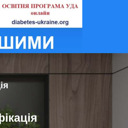
ія
фікація