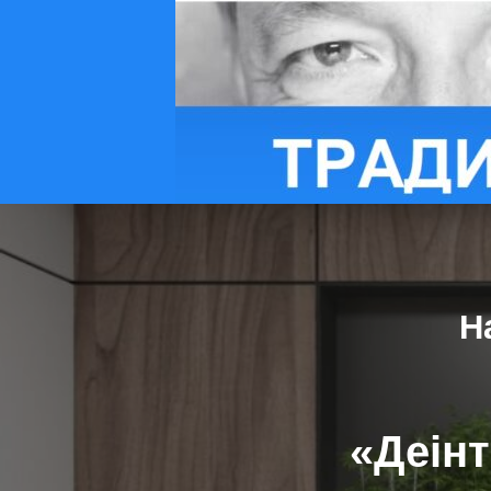
Н
«Деінт