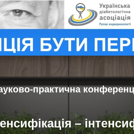
ауково-практична конференц
енсифікація – інтенси